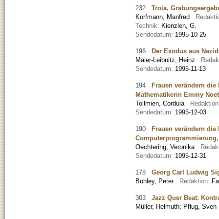
232
Troia, Grabungsergeb
Korfmann, Manfred
Redakti
Technik:
Kienzlen, G.
Sendedatum:
1995-10-25
196
Der Exodus aus Nazid
Maier-Leibnitz, Heinz
Redak
Sendedatum:
1995-11-13
194
Frauen verändern die 
Mathematikerin Emmy Noeth
Tollmien, Cordula
Redaktio
Sendedatum:
1995-12-03
190
Frauen verändern die 
Computerprogrammierung, 
Oechtering, Veronika
Redak
Sendedatum:
1995-12-31
178
Georg Carl Ludwig Sig
Bohley, Peter
Redaktion:
Fa
303
Jazz Quer Beat: Kont
Müller, Helmuth; Pflug, Sven