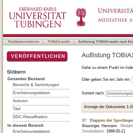
Auflistung TOBIAS-audio nach Erscheinung
Publikationsdienste
→
TOBIAS-audio
→
Auflistung TOBIAS-audio nach E
Auflistung TOBIA
VERÖFFENTLICHEN
Gehe zu einem Punkt im Inde
Stöbern
Gesamter Bestand
Oder geben Sie ein Jahr ein:
Bereiche & Sammlungen
Erscheinungsdatum
Sortiert nach:
Autoren
Anzeige der Dokumente 1-2
Titel
DDC-Klassifikation
87
Etappen der Sportbege
In diesem Bereich
Bausinger, Hermann
Redakt
Sendedatum:
1989-05-21
Erscheinungsdatum