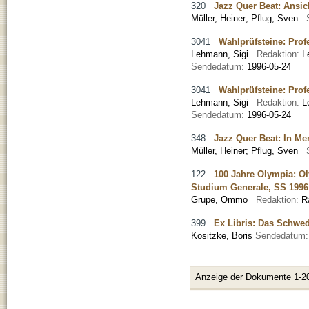
320
Jazz Quer Beat: Ansic
Müller, Heiner; Pflug, Sven
3041
Wahlprüfsteine: Pro
Lehmann, Sigi
Redaktion:
L
Sendedatum:
1996-05-24
3041
Wahlprüfsteine: Pro
Lehmann, Sigi
Redaktion:
L
Sendedatum:
1996-05-24
348
Jazz Quer Beat: In Me
Müller, Heiner; Pflug, Sven
122
100 Jahre Olympia: O
Studium Generale, SS 1996
Grupe, Ommo
Redaktion:
R
399
Ex Libris: Das Schwe
Kositzke, Boris
Sendedatum
Anzeige der Dokumente 1-2