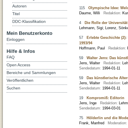
Autoren
115
Olympische Idee: Wel
Daume, Willi
Redaktion:
Ku
Titel
DDC-Klassifikation
4
Die Rolle der Universit
Lehmann, Sigi
;
Lorenz, Sönk
Mein Benutzerkonto
57
Erlebte Geschichte (2)
Einloggen
1993/94
Hoffmann, Paul
Redaktion:
Hilfe & Infos
FAQ
59
Walter Jens: Das künst
Jens, Walter
Redaktion:
Le
Open Access
Sendedatum:
1994-01-11
Bereiche und Sammlungen
59
Das künstlerische Alte
Veröffentlichen
Jens, Walter
Redaktion:
Le
Suchen
Sendedatum:
1994-01-11
19
Kompromiß: Editorin
Jens, Inge
Redaktion:
Lehm
Sendedatum:
1994-03-01
75
Hölderlin und die Mode
Frank, Manfred
Moderation