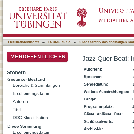
Jazz Quer Beat: In Memoriam Ella Fitzgerald
Publikationsdienste
→
TOBIAS-audio
→
4 Sendearchiv des ehemaligen Radi
VERÖFFENTLICHEN
Jazz Quer Beat: I
Autor(en):
M
Stöbern
Sprecher:
M
Gesamter Bestand
Sendedatum:
Bereiche & Sammlungen
Weitere Ausstrahlungen:
Erscheinungsdatum
Länge:
Autoren
Programmplatz:
Titel
Gäste, Anlässe, Orte:
F
DDC-Klassifikation
Schlüsselworte:
J
Diese Sammlung
Archiv-Nr.:
Erscheinungsdatum