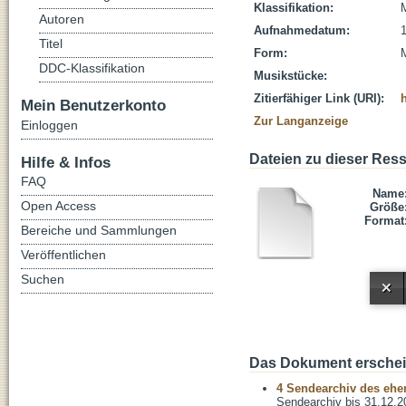
Klassifikation:
Autoren
Aufnahmedatum:
Titel
Form:
DDC-Klassifikation
Musikstücke:
Zitierfähiger Link (URI):
Mein Benutzerkonto
Zur Langanzeige
Einloggen
Dateien zu dieser Res
Hilfe & Infos
FAQ
Name
Open Access
Größe
Format
Bereiche und Sammlungen
Veröffentlichen
Suchen
Das Dokument erschein
4 Sendearchiv des ehem
Sendearchiv bis 31.12.2