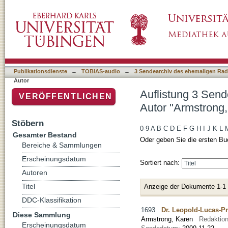
Auflistung 3 Sendearchiv des ehemaligen Rad
Publikationsdienste
→
TOBIAS-audio
→
3 Sendearchiv des ehemaligen Radi
Autor
Auflistung 3 Send
VERÖFFENTLICHEN
Autor "Armstrong,
Stöbern
0-9
A
B
C
D
E
F
G
H
I
J
K
L
Gesamter Bestand
Oder geben Sie die ersten Bu
Bereiche & Sammlungen
Erscheinungsdatum
Sortiert nach:
Autoren
Titel
Anzeige der Dokumente 1-1
DDC-Klassifikation
1693
Dr. Leopold-Lucas-Pr
Diese Sammlung
Armstrong, Karen
Redaktio
Erscheinungsdatum