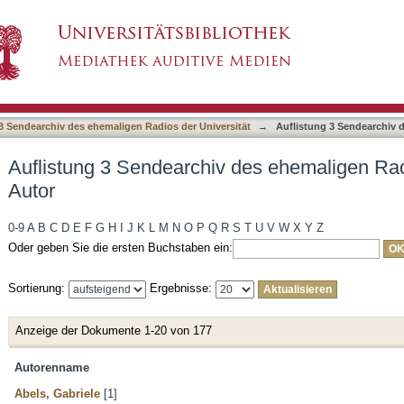
des ehemaligen Radios der Universität nach A
3 Sendearchiv des ehemaligen Radios der Universität
→
Auflistung 3 Sendearchiv 
Auflistung 3 Sendearchiv des ehemaligen Rad
Autor
0-9
A
B
C
D
E
F
G
H
I
J
K
L
M
N
O
P
Q
R
S
T
U
V
W
X
Y
Z
Oder geben Sie die ersten Buchstaben ein:
Sortierung:
Ergebnisse:
Anzeige der Dokumente 1-20 von 177
Autorenname
Abels, Gabriele
[1]