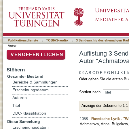
Auflistung 3 Sendearchiv des ehemaligen Ra
Publikationsdienste
→
TOBIAS-audio
→
3 Sendearchiv des ehemaligen Radi
Autor
Auflistung 3 Send
VERÖFFENTLICHEN
Autor "Achmatova
Stöbern
0-9
A
B
C
D
E
F
G
H
I
J
K
L
Gesamter Bestand
Oder geben Sie die ersten Bu
Bereiche & Sammlungen
Erscheinungsdatum
Sortiert nach:
Autoren
Titel
Anzeige der Dokumente 1-1
DDC-Klassifikation
1058
Russische Lyrik - "W
Diese Sammlung
Achmatova, Anna
;
Bulgakow,
Erscheinungsdatum