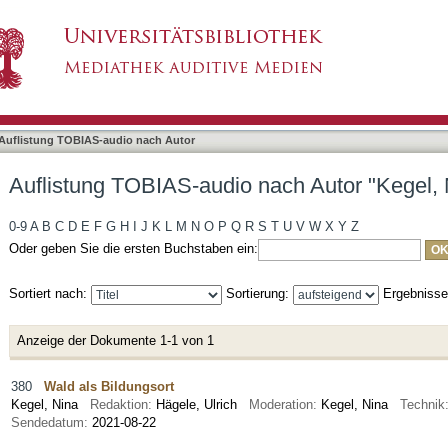
nach Autor "Kegel, Nina"
Auflistung TOBIAS-audio nach Autor
Auflistung TOBIAS-audio nach Autor "Kegel, 
0-9
A
B
C
D
E
F
G
H
I
J
K
L
M
N
O
P
Q
R
S
T
U
V
W
X
Y
Z
Oder geben Sie die ersten Buchstaben ein:
Sortiert nach:
Sortierung:
Ergebniss
Anzeige der Dokumente 1-1 von 1
380
Wald als Bildungsort
Kegel, Nina
Redaktion:
Hägele, Ulrich
Moderation:
Kegel, Nina
Technik
Sendedatum:
2021-08-22