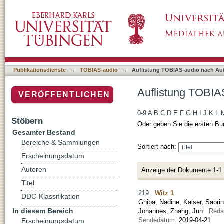
Auflistung TOBIAS-audio nach Autor "Kaiser,
Publikationsdienste
→
TOBIAS-audio
→
Auflistung TOBIAS-audio nach Au
Auflistung TOBIAS
VERÖFFENTLICHEN
0-9
A
B
C
D
E
F
G
H
I
J
K
L
Stöbern
Oder geben Sie die ersten Bu
Gesamter Bestand
Bereiche & Sammlungen
Sortiert nach:
Erscheinungsdatum
Autoren
Anzeige der Dokumente 1-1
Titel
219
Witz 1
DDC-Klassifikation
Ghiba, Nadine
;
Kaiser, Sabri
In diesem Bereich
Johannes
;
Zhang, Jun
Reda
Sendedatum:
2019-04-21
Erscheinungsdatum