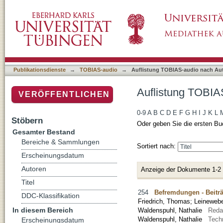
Auflistung TOBIAS-audio nach Autor "Friedr
Publikationsdienste
→
TOBIAS-audio
→
Auflistung TOBIAS-audio nach Au
Auflistung TOBIAS
VERÖFFENTLICHEN
0-9
A
B
C
D
E
F
G
H
I
J
K
L
Stöbern
Oder geben Sie die ersten Bu
Gesamter Bestand
Bereiche & Sammlungen
Sortiert nach:
Erscheinungsdatum
Autoren
Anzeige der Dokumente 1-2
Titel
254
Befremdungen - Beiträ
DDC-Klassifikation
Friedrich, Thomas
;
Leinewebe
In diesem Bereich
Waldenspuhl, Nathalie
Reda
Waldenspuhl, Nathalie
Tech
Erscheinungsdatum