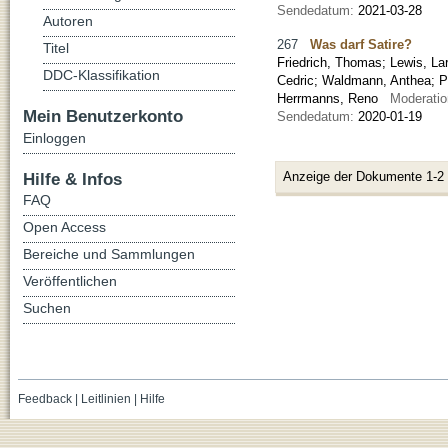
Sendedatum:
2021-03-28
Autoren
267
Was darf Satire?
Titel
Friedrich, Thomas
;
Lewis, La
DDC-Klassifikation
Cedric
;
Waldmann, Anthea
;
P
Herrmanns, Reno
Moderati
Mein Benutzerkonto
Sendedatum:
2020-01-19
Einloggen
Hilfe & Infos
Anzeige der Dokumente 1-2
FAQ
Open Access
Bereiche und Sammlungen
Veröffentlichen
Suchen
Feedback
|
Leitlinien
|
Hilfe