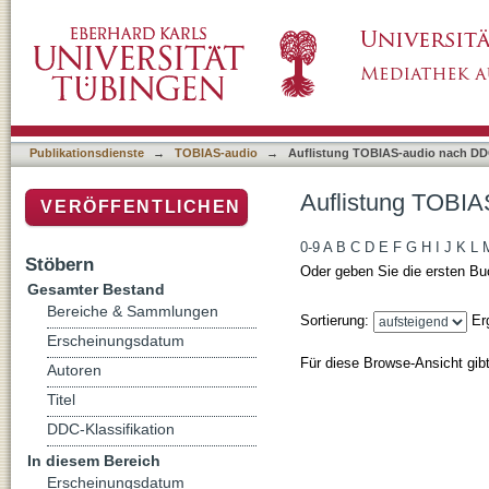
Auflistung TOBIAS-audio nach DDC-Klassifi
Publikationsdienste
→
TOBIAS-audio
→
Auflistung TOBIAS-audio nach DDC
Auflistung TOBIA
VERÖFFENTLICHEN
0-9
A
B
C
D
E
F
G
H
I
J
K
L
Stöbern
Oder geben Sie die ersten Bu
Gesamter Bestand
Bereiche & Sammlungen
Sortierung:
Er
Erscheinungsdatum
Für diese Browse-Ansicht gib
Autoren
Titel
DDC-Klassifikation
In diesem Bereich
Erscheinungsdatum