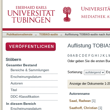
Auflistung TOBIAS-audio nach Autor
Publikationsdienste
→
TOBIAS-audio
→
Auflistung TOBIAS-audio nach Au
Auflistung TOBIA
VERÖFFENTLICHEN
0-9
A
B
C
D
E
F
G
H
I
J
K
L
Stöbern
Oder geben Sie die ersten Bu
Gesamter Bestand
Bereiche & Sammlungen
Sortierung:
Er
Erscheinungsdatum
Autoren
Anzeige der Dokumente 1-2
Titel
Autorenname
DDC-Klassifikation
Saad, Radwan
[1]
In diesem Bereich
Saathoff, Christian
[1]
Erscheinungsdatum