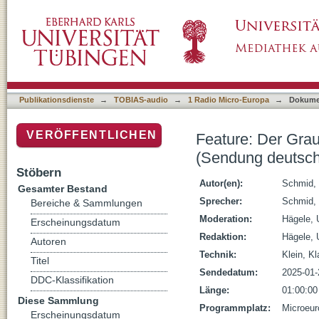
Feature: Der Graue Regenbogen. Die LGBTQ+
polnische Fassung)
Publikationsdienste
→
TOBIAS-audio
→
1 Radio Micro-Europa
→
Dokume
VERÖFFENTLICHEN
Feature: Der Gra
(Sendung deutsch
Stöbern
Autor(en):
Schmid, 
Gesamter Bestand
Sprecher:
Schmid, 
Bereiche & Sammlungen
Moderation:
Hägele, 
Erscheinungsdatum
Redaktion:
Hägele, 
Autoren
Technik:
Klein, K
Titel
Sendedatum:
2025-01-
DDC-Klassifikation
Länge:
01:00:00
Diese Sammlung
Programmplatz:
Microeur
Erscheinungsdatum