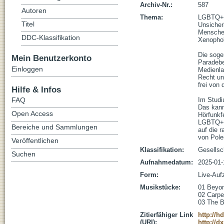
Archiv-Nr.:
587
Autoren
Thema:
LGBTQ+ -
Titel
Unsicherh
Menschen
DDC-Klassifikation
Xenophob
Die soge
Mein Benutzerkonto
Paradebei
Einloggen
Medienla
Recht un
frei von 
Hilfe & Infos
FAQ
Im Studi
Das kann
Open Access
Hörfunkf
LGBTQ+ -f
Bereiche und Sammlungen
auf die r
von Pole
Veröffentlichen
Klassifikation:
Gesellsc
Suchen
Aufnahmedatum:
2025-01-
Form:
Live-Auf
Musikstücke:
01 Beyon
02 Carpen
03 The B
Zitierfähiger Link
http://h
(URI):
http://d