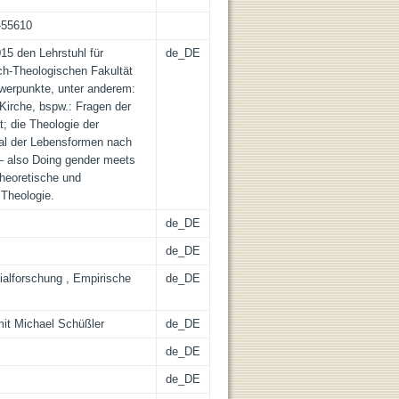
n-55610
015 den Lehrstuhl für
de_DE
ch-Theologischen Fakultät
werpunkte, unter anderem:
Kirche, bspw.: Fragen der
t; die Theologie der
al der Lebensformen nach
– also Doing gender meets
theoretische und
Theologie.
de_DE
de_DE
zialforschung , Empirische
de_DE
it Michael Schüßler
de_DE
de_DE
de_DE