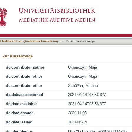
Forschung mit Michael Schüßler
6 Nähkästchen Qualitative Forschung
→
Dokumentanzeige
Zur Kurzanzeige
dc.contributor.author
Urbanczyk, Maja
dc.contributor.other
Urbanczyk, Maja
dc.contributor.other
Schüßler, Michael
dc.date.accessioned
2021-04-14T08:56:37Z
dc.date.available
2021-04-14T08:56:37Z
dc.date.created
2020-11-03
dc.date.issued
2021-04-14
dc.identifier.uri
http://hdl.handle.net/10900/114235