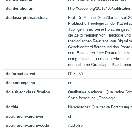
dc.identifier.uri
http://dx.doi.org/10.15496/publikatio
dc.description.abstract
Prof. Dr. Michael Schüßler hat seit 2
Praktische Theologie an der Katholis
Tübingen inne. Seine Forschungssch
die Zeitdimension von Theologie und 
theologischen Relevanz von Digitalitä
Geschlechterdifferenzund das Pastor
dem Ende kirchlicher Pastoralmacht 
doing religion –, und auch erkenntnis
methodische Grundlagen Praktischer 
dc.format.extent
00:32:50
dc.language.iso
de
dc.subject.classification
Qualitative Methode , Qualitative So
Sozialforschung , Theologie
dc.title
Nähkästchen Qualitative Forschung m
ubtrd.archiv.archivar
uh
ubtrd.archiv.archivcode
Audiofile