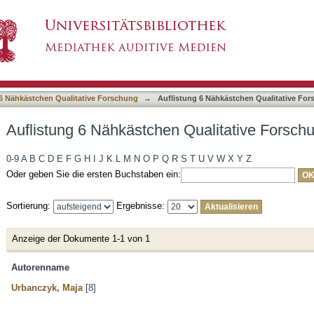
 Qualitative Forschung nach Autor
6 Nähkästchen Qualitative Forschung
→
Auflistung 6 Nähkästchen Qualitative Fo
Auflistung 6 Nähkästchen Qualitative Forsch
0-9
A
B
C
D
E
F
G
H
I
J
K
L
M
N
O
P
Q
R
S
T
U
V
W
X
Y
Z
Oder geben Sie die ersten Buchstaben ein:
Sortierung:
Ergebnisse:
Anzeige der Dokumente 1-1 von 1
Autorenname
Urbanczyk, Maja
[8]