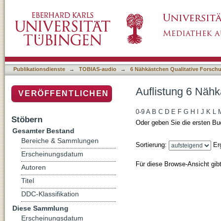
Auflistung 6 Nähkästchen Qualitative Forsc
Publikationsdienste
→
TOBIAS-audio
→
6 Nähkästchen Qualitative Forsch
Auflistung 6 Nähk
VERÖFFENTLICHEN
0-9
A
B
C
D
E
F
G
H
I
J
K
L
Stöbern
Oder geben Sie die ersten Bu
Gesamter Bestand
Bereiche & Sammlungen
Sortierung:
Er
Erscheinungsdatum
Für diese Browse-Ansicht gib
Autoren
Titel
DDC-Klassifikation
Diese Sammlung
Erscheinungsdatum