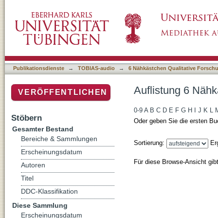
Auflistung 6 Nähkästchen Qualitative Forsc
Publikationsdienste
→
TOBIAS-audio
→
6 Nähkästchen Qualitative Forsch
Auflistung 6 Nähk
VERÖFFENTLICHEN
0-9
A
B
C
D
E
F
G
H
I
J
K
L
Stöbern
Oder geben Sie die ersten Bu
Gesamter Bestand
Bereiche & Sammlungen
Sortierung:
Er
Erscheinungsdatum
Für diese Browse-Ansicht gib
Autoren
Titel
DDC-Klassifikation
Diese Sammlung
Erscheinungsdatum