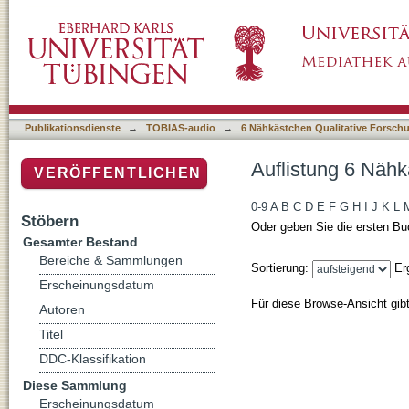
Auflistung 6 Nähkästchen Qualitative Forsc
Publikationsdienste
→
TOBIAS-audio
→
6 Nähkästchen Qualitative Forsch
Auflistung 6 Nähk
VERÖFFENTLICHEN
0-9
A
B
C
D
E
F
G
H
I
J
K
L
Stöbern
Oder geben Sie die ersten Bu
Gesamter Bestand
Bereiche & Sammlungen
Sortierung:
Er
Erscheinungsdatum
Für diese Browse-Ansicht gib
Autoren
Titel
DDC-Klassifikation
Diese Sammlung
Erscheinungsdatum