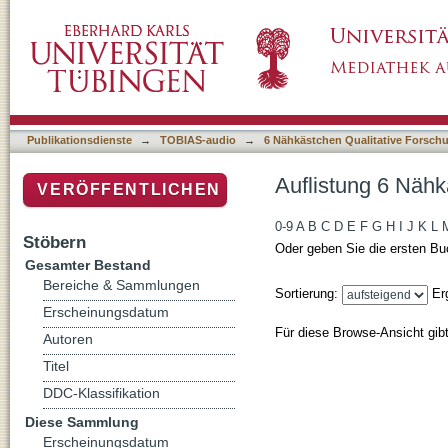
Auflistung 6 Nähkästchen Qualitative Forsc
Publikationsdienste
→
TOBIAS-audio
→
6 Nähkästchen Qualitative Forsch
Auflistung 6 Nähk
VERÖFFENTLICHEN
0-9
A
B
C
D
E
F
G
H
I
J
K
L
Stöbern
Oder geben Sie die ersten Bu
Gesamter Bestand
Bereiche & Sammlungen
Sortierung:
Er
Erscheinungsdatum
Für diese Browse-Ansicht gib
Autoren
Titel
DDC-Klassifikation
Diese Sammlung
Erscheinungsdatum