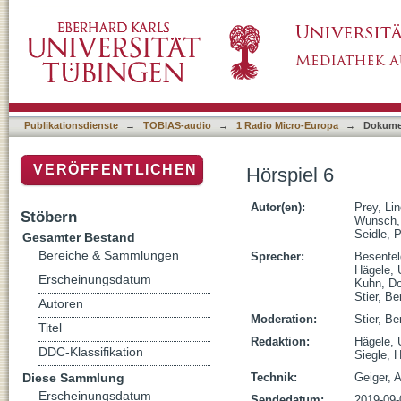
Hörspiel 6
Publikationsdienste
→
TOBIAS-audio
→
1 Radio Micro-Europa
→
Dokume
VERÖFFENTLICHEN
Hörspiel 6
Autor(en):
Prey, Li
Stöbern
Wunsch,
Seidle, P
Gesamter Bestand
Bereiche & Sammlungen
Sprecher:
Besenfel
Hägele, 
Erscheinungsdatum
Kuhn, D
Stier, Ber
Autoren
Moderation:
Stier, Ber
Titel
Redaktion:
Hägele, 
DDC-Klassifikation
Siegle, 
Diese Sammlung
Technik:
Geiger, 
Erscheinungsdatum
Sendedatum:
2019-09-