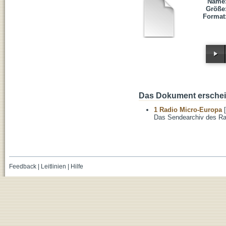
Name
Größe
Format
Das Dokument erschein
1 Radio Micro-Europa
[
Das Sendearchiv des Ra
Feedback
|
Leitlinien
|
Hilfe