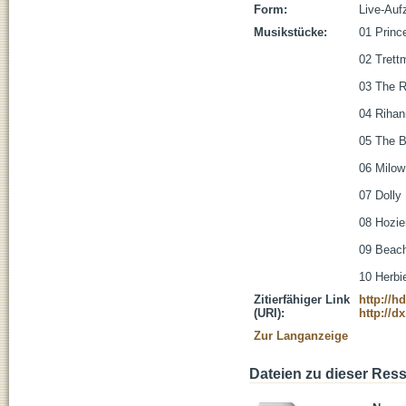
Form:
Live-Auf
Musikstücke:
01 Prince
02 Trettm
03 The R
04 Rihann
05 The Be
06 Milow 
07 Dolly 
08 Hozier
09 Beach 
10 Herbie
Zitierfähiger Link
http://h
(URI):
http://d
Zur Langanzeige
Dateien zu dieser Res