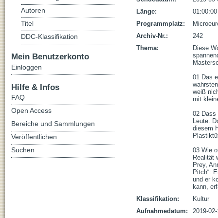
Autoren
Länge:
01:00:00
Titel
Programmplatz:
Microeur
Archiv-Nr.:
242
DDC-Klassifikation
Thema:
Diese Wo
Mein Benutzerkonto
spannend
Masterse
Einloggen
01 Das e
wahrsten 
Hilfe & Infos
weiß nic
FAQ
mit klein
Open Access
02 Dass P
Leute. D
Bereiche und Sammlungen
diesem H
Plastikt
Veröffentlichen
Suchen
03 Wie o
Realität
Prey, An
Pitch“: E
und er k
kann, erfa
Klassifikation:
Kultur
Aufnahmedatum:
2019-02-