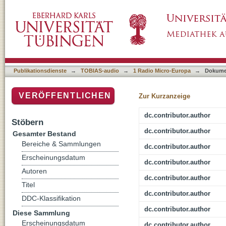
Bericht und Kommentar
Publikationsdienste
→
TOBIAS-audio
→
1 Radio Micro-Europa
→
Dokume
VERÖFFENTLICHEN
Zur Kurzanzeige
dc.contributor.author
Stöbern
dc.contributor.author
Gesamter Bestand
Bereiche & Sammlungen
dc.contributor.author
Erscheinungsdatum
dc.contributor.author
Autoren
dc.contributor.author
Titel
dc.contributor.author
DDC-Klassifikation
dc.contributor.author
Diese Sammlung
Erscheinungsdatum
dc.contributor.author