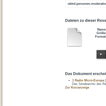
ubtrd.personen.moderati
Dateien zu dieser Res
Name
Größe
Format
Das Dokument erschein
1 Radio Micro-Europa
[
Das Sendearchiv des Ra
Zur Kurzanzeige