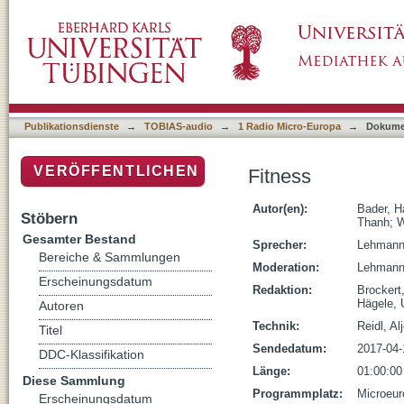
Fitness
Publikationsdienste
→
TOBIAS-audio
→
1 Radio Micro-Europa
→
Dokume
VERÖFFENTLICHEN
Fitness
Autor(en):
Bader, 
Stöbern
Thanh
;
W
Gesamter Bestand
Sprecher:
Lehmann
Bereiche & Sammlungen
Moderation:
Lehmann
Erscheinungsdatum
Redaktion:
Brockert
Hägele, 
Autoren
Technik:
Reidl, Al
Titel
Sendedatum:
2017-04-
DDC-Klassifikation
Länge:
01:00:00
Diese Sammlung
Programmplatz:
Microeur
Erscheinungsdatum