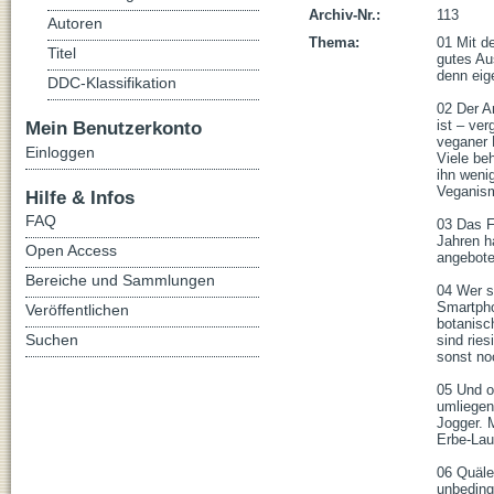
Archiv-Nr.:
113
Autoren
Thema:
01 Mit de
Titel
gutes Au
denn eige
DDC-Klassifikation
02 Der A
Mein Benutzerkonto
ist – ve
veganer L
Einloggen
Viele be
ihn weni
Veganismu
Hilfe & Infos
FAQ
03 Das F
Jahren h
Open Access
angeboten
Bereiche und Sammlungen
04 Wer si
Smartpho
Veröffentlichen
botanisc
Suchen
sind rie
sonst noc
05 Und ob
umliegen
Jogger. 
Erbe-Lauf
06 Quäle
unbeding