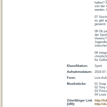
halten? 
von der 
werden. 
07 Stoch
es gibt 
genannt. 
08 Ob jun
der Sport
Vereins?
Jugendha
zwischen
09 Integ
christli
für Gefl
Klassifikation:
Sport
Aufnahmedatum:
2016-07-
Form:
Live-Auf
Musikstücke:
01 Snap –
02 Tony 
03 Prince
04 Louis
Zitierfähiger Link
http://h
(URI):
http://d