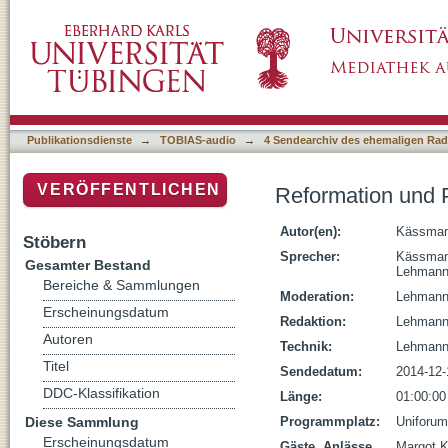
Reformation und Politik
Publikationsdienste
→
TOBIAS-audio
→
4 Sendearchiv des ehemaligen Radi
VERÖFFENTLICHEN
Reformation und P
Autor(en):
Kässman
Stöbern
Sprecher:
Kässman
Gesamter Bestand
Lehmann,
Bereiche & Sammlungen
Moderation:
Lehmann,
Erscheinungsdatum
Redaktion:
Lehmann,
Autoren
Technik:
Lehmann,
Titel
Sendedatum:
2014-12-
DDC-Klassifikation
Länge:
01:00:00
Diese Sammlung
Programmplatz:
Uniforum
Erscheinungsdatum
Gäste, Anlässe,
Margot K