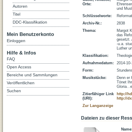
Orte:
Ehrensen
Autoren
und Musl
Titel
Schlüsselworte:
Reformat
DDC-Klassifikation
Archiv-Nr.:
2838
Thema:
Margot K
Mein Benutzerkonto
das Refo
gesetzt. 
Einloggen
-u.a. stu
Luther un
Hilfe & Infos
Klassifikation:
Theologi
FAQ
Aufnahmedatum:
2014-10-
Open Access
Form:
Stundens
Bereiche und Sammlungen
Musikstücke:
Denn er 
Tönet Ihr
Veröffentlichen
Gloria...
Suchen
Zitierfähiger Link
http://h
(URI):
http://d
Zur Langanzeige
Dateien zu dieser Res
Name