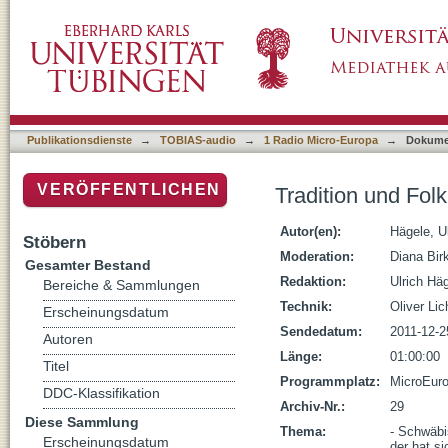
Tradition und Folklore
Publikationsdienste
→
TOBIAS-audio
→
1 Radio Micro-Europa
→
Dokume
VERÖFFENTLICHEN
Tradition und Folk
Autor(en):
Hägele, Ul
Stöbern
Moderation:
Diana Bir
Gesamter Bestand
Redaktion:
Ulrich Hä
Bereiche & Sammlungen
Technik:
Oliver Lic
Erscheinungsdatum
Sendedatum:
2011-12-2
Autoren
Länge:
01:00:00
Titel
Programmplatz:
MicroEur
DDC-Klassifikation
Archiv-Nr.:
29
Diese Sammlung
Thema:
- Schwäbi
Erscheinungsdatum
der hat si