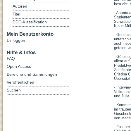
besucht, 
Autoren
- Asterix
Titel
Studenten 
Schwäbisc
DDC-Klassifikation
Klaus Müh
Mein Benutzerkonto
- Griechi
unterschi
Einloggen
auch nebe
gefeiert w
Hilfe & Infos
- Gütesieg
FAQ
allem auf
Produktvie
Open Access
Zertifikat
Bereiche und Sammlungen
Cristina 
Übersetzt
Veröffentlichen
- Intervie
Suchen
Volkstanz 
und Julia
- Komment
im traute
Geschenke
von Marie-
- Folklor