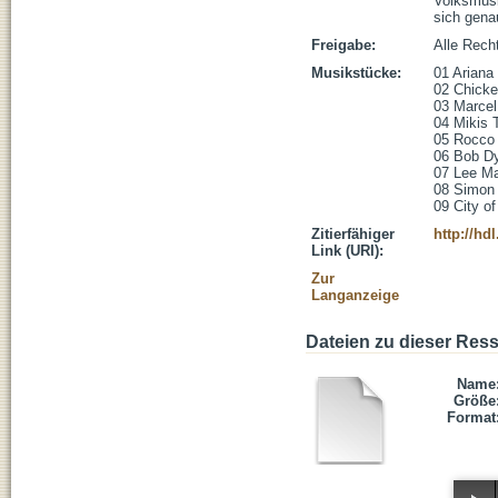
Volksmusi
sich gena
Freigabe:
Alle Rech
Musikstücke:
01 Ariana
02 Chicken
03 Marcel 
04 Mikis T
05 Rocco 
06 Bob Dy
07 Lee Mar
08 Simon 
09 City o
Zitierfähiger
http://hd
Link (URI):
Zur
Langanzeige
Dateien zu dieser Res
Name
Größe
Format