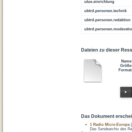
utue.einrichtung
ubtrd.personen.technik
ubtrd.personen.redaktion
ubtrd.personen.moderati
Dateien zu dieser Res
Name
Größe
Format
Das Dokument erschein
1 Radio Micro-Europa
[
Das Sendearchiv des Ra