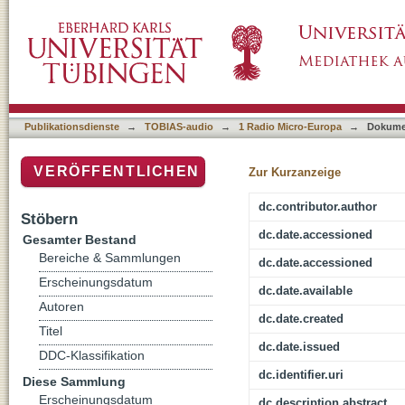
Liebe und Sexualität
Publikationsdienste
→
TOBIAS-audio
→
1 Radio Micro-Europa
→
Dokume
VERÖFFENTLICHEN
Zur Kurzanzeige
dc.contributor.author
Stöbern
dc.date.accessioned
Gesamter Bestand
Bereiche & Sammlungen
dc.date.accessioned
Erscheinungsdatum
dc.date.available
Autoren
dc.date.created
Titel
dc.date.issued
DDC-Klassifikation
dc.identifier.uri
Diese Sammlung
Erscheinungsdatum
dc.description.abstract