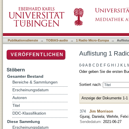
Auflistung 1 Radio Micro-Europa nach Autor 
Publikationsdienste
→
TOBIAS-audio
→
1 Radio Micro-Europa
→
Auflist
Auflistung 1 Radi
VERÖFFENTLICHEN
0-9
A
B
C
D
E
F
G
H
I
J
K
L
Stöbern
Oder geben Sie die ersten Bu
Gesamter Bestand
Bereiche & Sammlungen
Sortiert nach:
Erscheinungsdatum
Autoren
Anzeige der Dokumente 1-1
Titel
374
Jim Morrison
DDC-Klassifikation
Gjuraj, Daniela
;
Wehrle, Felxi
Diese Sammlung
Sendedatum:
2021-06-27
Erscheinungsdatum