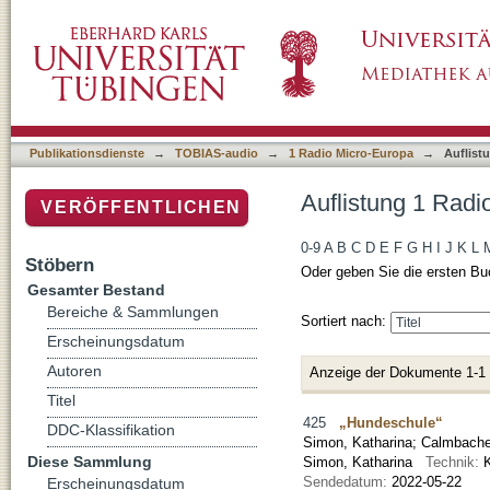
Auflistung 1 Radio Micro-Europa nach Autor
Publikationsdienste
→
TOBIAS-audio
→
1 Radio Micro-Europa
→
Auflist
Auflistung 1 Radi
VERÖFFENTLICHEN
0-9
A
B
C
D
E
F
G
H
I
J
K
L
Stöbern
Oder geben Sie die ersten Bu
Gesamter Bestand
Bereiche & Sammlungen
Sortiert nach:
Erscheinungsdatum
Autoren
Anzeige der Dokumente 1-1
Titel
425
„Hundeschule“
DDC-Klassifikation
Simon, Katharina
;
Calmbache
Diese Sammlung
Simon, Katharina
Technik:
K
Sendedatum:
2022-05-22
Erscheinungsdatum