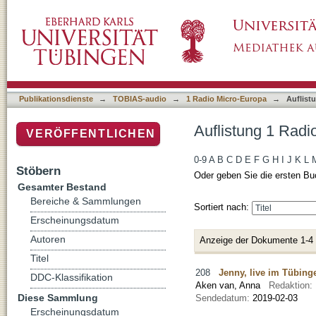
Auflistung 1 Radio Micro-Europa nach Autor
Publikationsdienste
→
TOBIAS-audio
→
1 Radio Micro-Europa
→
Auflist
Auflistung 1 Radi
VERÖFFENTLICHEN
0-9
A
B
C
D
E
F
G
H
I
J
K
L
Stöbern
Oder geben Sie die ersten Bu
Gesamter Bestand
Bereiche & Sammlungen
Sortiert nach:
Erscheinungsdatum
Autoren
Anzeige der Dokumente 1-4
Titel
208
Jenny, live im Tübing
DDC-Klassifikation
Aken van, Anna
Redaktion:
Diese Sammlung
Sendedatum:
2019-02-03
Erscheinungsdatum