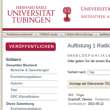
Auflistung 1 Radio Micro-Europa nach Titel
Publikationsdienste
→
TOBIAS-audio
→
1 Radio Micro-Europa
→
Auflist
Auflistung 1 Radi
VERÖFFENTLICHEN
0-9
A
B
C
D
E
F
G
H
I
J
K
L
Stöbern
Oder geben Sie die ersten Bu
Gesamter Bestand
Bereiche & Sammlungen
Sortiert nach:
Erscheinungsdatum
Autoren
Anzeige der Dokumente 701
Titel
364
Yoga
DDC-Klassifikation
Grashoff, Denise
Redaktion
Diese Sammlung
Sendedatum:
2021-05-12
Erscheinungsdatum