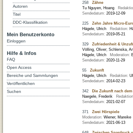
258
Zähne
Autoren
Tu Nguyen, Hoang
Redakti
Sendedatum:
2019-12-09
Titel
DDC-Klassifikation
225
Zehn Jahre Micro-Eur
Hägele, Ulrich
Redaktion:
H
Mein Benutzerkonto
Sendedatum:
2019-05-21
Einloggen
329
Zufriedenheit & Unzuf
Völling, Oliver
;
Schlenska, An
Hilfe & Infos
Hägele, Ulrich
Moderation:
FAQ
Sendedatum:
2020-11-29
Open Access
55
Zukunft
Bereiche und Sammlungen
Hägele, Ulrich
Redaktion:
U
Sendedatum:
2014-02-23
Veröffentlichen
342
Die Zukunft nach dem 
Suchen
Naegele, Frederik
Redaktio
Sendedatum:
2021-02-07
371
Zwei Hörspiele
Moderation:
Wiener, Mareik
Sendedatum:
2021-06-13
648
Zwischen Spardruck u