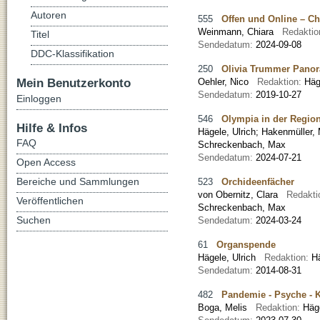
Autoren
555
Offen und Online – C
Weinmann, Chiara
Redaktio
Titel
Sendedatum:
2024-09-08
DDC-Klassifikation
250
Olivia Trummer Panora
Mein Benutzerkonto
Oehler, Nico
Redaktion:
Häg
Sendedatum:
2019-10-27
Einloggen
546
Olympia in der Regio
Hilfe & Infos
Hägele, Ulrich
;
Hakenmüller, 
FAQ
Schreckenbach, Max
Sendedatum:
2024-07-21
Open Access
Bereiche und Sammlungen
523
Orchideenfächer
von Obernitz, Clara
Redakti
Veröffentlichen
Schreckenbach, Max
Suchen
Sendedatum:
2024-03-24
61
Organspende
Hägele, Ulrich
Redaktion:
H
Sendedatum:
2014-08-31
482
Pandemie - Psyche - Kr
Boga, Melis
Redaktion:
Häg