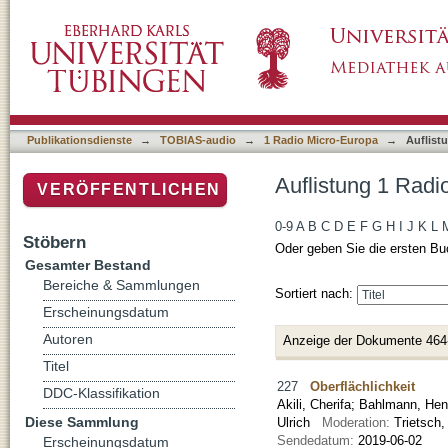
Auflistung 1 Radio Micro-Europa nach Titel
Publikationsdienste
→
TOBIAS-audio
→
1 Radio Micro-Europa
→
Auflist
Auflistung 1 Radi
VERÖFFENTLICHEN
0-9
A
B
C
D
E
F
G
H
I
J
K
L
Stöbern
Oder geben Sie die ersten Bu
Gesamter Bestand
Bereiche & Sammlungen
Sortiert nach:
Erscheinungsdatum
Autoren
Anzeige der Dokumente 464
Titel
227
Oberflächlichkeit
DDC-Klassifikation
Akili, Cherifa
;
Bahlmann, Hen
Diese Sammlung
Ulrich
Moderation:
Trietsc
Sendedatum:
2019-06-02
Erscheinungsdatum