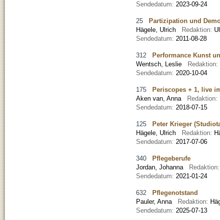
Sendedatum:
2023-09-24
25
Partizipation und Demo
Hägele, Ulrich
Redaktion:
U
Sendedatum:
2011-08-28
312
Performance Kunst u
Wentsch, Leslie
Redaktion:
Sendedatum:
2020-10-04
175
Periscopes + 1, live 
Aken van, Anna
Redaktion:
Sendedatum:
2018-07-15
125
Peter Krieger (Studiota
Hägele, Ulrich
Redaktion:
H
Sendedatum:
2017-07-06
340
Pflegeberufe
Jordan, Johanna
Redaktion
Sendedatum:
2021-01-24
632
Pflegenotstand
Pauler, Anna
Redaktion:
Häg
Sendedatum:
2025-07-13