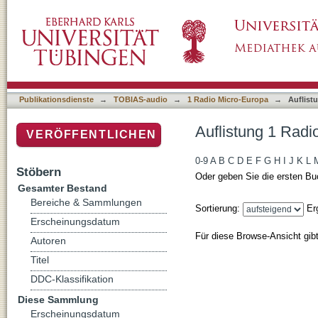
Auflistung 1 Radio Micro-Europa nach DDC-K
Publikationsdienste
→
TOBIAS-audio
→
1 Radio Micro-Europa
→
Auflist
Auflistung 1 Radi
VERÖFFENTLICHEN
0-9
A
B
C
D
E
F
G
H
I
J
K
L
Stöbern
Oder geben Sie die ersten Bu
Gesamter Bestand
Bereiche & Sammlungen
Sortierung:
Er
Erscheinungsdatum
Für diese Browse-Ansicht gib
Autoren
Titel
DDC-Klassifikation
Diese Sammlung
Erscheinungsdatum