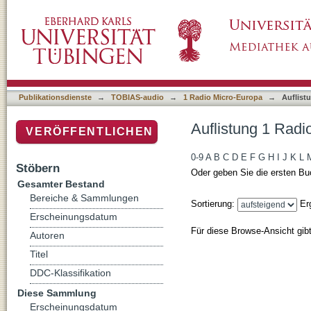
Auflistung 1 Radio Micro-Europa nach DDC-K
Publikationsdienste
→
TOBIAS-audio
→
1 Radio Micro-Europa
→
Auflist
Auflistung 1 Radi
VERÖFFENTLICHEN
0-9
A
B
C
D
E
F
G
H
I
J
K
L
Stöbern
Oder geben Sie die ersten Bu
Gesamter Bestand
Bereiche & Sammlungen
Sortierung:
Er
Erscheinungsdatum
Für diese Browse-Ansicht gib
Autoren
Titel
DDC-Klassifikation
Diese Sammlung
Erscheinungsdatum