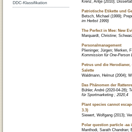
Krenz, Antje
(
2010
)
;
Dissertat
DDC-Klassifikation
Patriotische Etikette und G
Betsch, Michael
(
1999
)
;
Prepr
im Herbst 1999)
The Perfect in Mee: New Ev
Marquardt, Christine
;
Schwarz
Personalmanagement
Plieninger, Jürgen
;
Merken, F
Kommission für One-Person Li
Petrus und die Herodianer,
Salette
Waldmann, Helmut
(
2004
)
;
Wi
Das Phänomen der Rattenre
Bühler, André
(
2020-04-28
)
;
T
für Sportmarketing ; 2020,4
Plant species cannot escap
3.3)
Siewert, Wolfgang
(
2013
)
;
Ver
Polar question particle -aa
Manthodi, Sarath Chandran
;