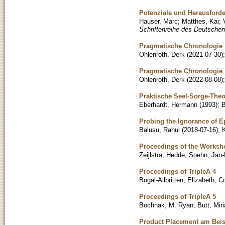
Potenziale und Herausforde
Hauser, Marc
;
Matthes, Kai
;
Schriftenreihe des Deutschen 
Pragmatische Chronologie : 
Ohlenroth, Derk
(
2021-07-30
)
Pragmatische Chronologie : 
Ohlenroth, Derk
(
2022-08-08
)
Praktische Seel-Sorge-Theo
Eberhardt, Hermann
(
1993
)
;
Probing the Ignorance of Ep
Balusu, Rahul
(
2018-07-16
)
;
Proceedings of the Worksho
Zeijlstra, Hedde
;
Soehn, Jan-
Proceedings of TripleA 4
Bogal-Allbritten, Elizabeth
;
Co
Proceedings of TripleA 5
Bochnak, M. Ryan
;
Butt, Mir
Product Placement am Beisp