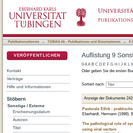
Auflistung 9 Sonstige / Externe nach Titel
DSpace Repositorium (Manakin basiert)
Publikationsdienste
→
TOBIAS-lib - Publikationen und Dissertationen
→
9 
Auflistung 9 Sonst
VERÖFFENTLICHEN
0-9
A
B
C
D
E
F
G
H
I
J
K
L
Kontakt
Oder geben Sie die ersten Bu
Verträge
Sortiert nach:
Hilfe und Informationen
Anzeige der Dokumente 242
Stöbern
Sonstige / Externe
Pastorale Ethik : praktisch
Erscheinungsdatum
Eberhardt, Hermann
(
1998
)
;
Autoren
The pathological role of sy
Titel
using viral vectors