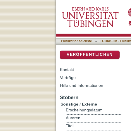
Auflistung 9 Sonstige / Ex
DSpace Repositorium (Manakin b
Publikationsdienste
→
TOBIAS-lib - Publik
VERÖFFENTLICHEN
Kontakt
Verträge
Hilfe und Informationen
Stöbern
Sonstige / Externe
Erscheinungsdatum
Autoren
Titel