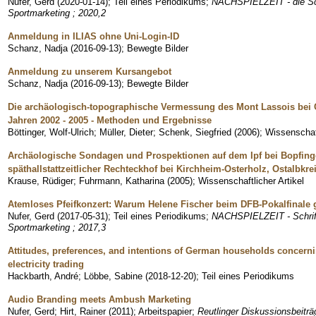
Nufer, Gerd
(
2020-01-14
)
;
Teil eines Periodikums
;
NACHSPIELZEIT - die Schr
Sportmarketing ; 2020,2
Anmeldung in ILIAS ohne Uni-Login-ID
Schanz, Nadja
(
2016-09-13
)
;
Bewegte Bilder
Anmeldung zu unserem Kursangebot
Schanz, Nadja
(
2016-09-13
)
;
Bewegte Bilder
Die archäologisch-topographische Vermessung des Mont Lassois bei Ch
Jahren 2002 - 2005 - Methoden und Ergebnisse
Böttinger, Wolf-Ulrich
;
Müller, Dieter
;
Schenk, Siegfried
(
2006
)
;
Wissenschaft
Archäologische Sondagen und Prospektionen auf dem Ipf bei Bopfing
späthallstattzeitlicher Rechteckhof bei Kirchheim-Osterholz, Ostalbkre
Krause, Rüdiger
;
Fuhrmann, Katharina
(
2005
)
;
Wissenschaftlicher Artikel
Atemloses Pfeifkonzert: Warum Helene Fischer beim DFB-Pokalfinale 
Nufer, Gerd
(
2017-05-31
)
;
Teil eines Periodikums
;
NACHSPIELZEIT - Schrifte
Sportmarketing ; 2017,3
Attitudes, preferences, and intentions of German households concernin
electricity trading
Hackbarth, André
;
Löbbe, Sabine
(
2018-12-20
)
;
Teil eines Periodikums
Audio Branding meets Ambush Marketing
Nufer, Gerd
;
Hirt, Rainer
(
2011
)
;
Arbeitspapier
;
Reutlinger Diskussionsbeitr