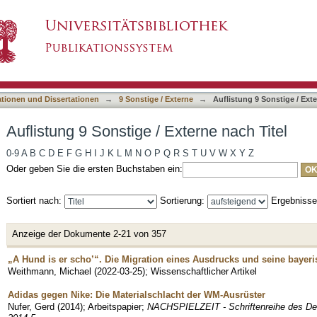
terne nach Titel
asiert)
ationen und Dissertationen
→
9 Sonstige / Externe
→
Auflistung 9 Sonstige / Exte
Auflistung 9 Sonstige / Externe nach Titel
0-9
A
B
C
D
E
F
G
H
I
J
K
L
M
N
O
P
Q
R
S
T
U
V
W
X
Y
Z
Oder geben Sie die ersten Buchstaben ein:
Sortiert nach:
Sortierung:
Ergebniss
Anzeige der Dokumente 2-21 von 357
„A Hund is er scho’“. Die Migration eines Ausdrucks und seine bayer
Weithmann, Michael
(
2022-03-25
)
;
Wissenschaftlicher Artikel
Adidas gegen Nike: Die Materialschlacht der WM-Ausrüster
Nufer, Gerd
(
2014
)
;
Arbeitspapier
;
NACHSPIELZEIT - Schriftenreihe des Deut