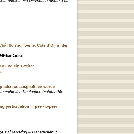
iftenreihe des Deutschen Instituts für
âtillon sur Seine, Côte d’Or, in den
licher Artikel
en und ein zweiter
is
gnadenlos ausgepfiffen wurde
nreihe des Deutschen Instituts für
g participation in peer-to-peer
äge zu Marketing & Management ;