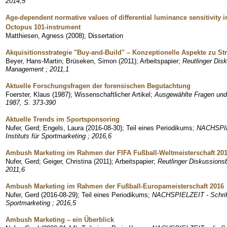
2014,5
Age-dependent normative values of differential luminance sensitivity i
Octopus 101-instrument
Matthiesen, Agness
(
2008
)
;
Dissertation
Akquisitionsstrategie "Buy-and-Build" – Konzeptionelle Aspekte zu S
Beyer, Hans-Martin
;
Brüseken, Simon
(
2011
)
;
Arbeitspapier
;
Reutlinger Dis
Management ; 2011,1
Aktuelle Forschungsfragen der forensischen Begutachtung
Foerster, Klaus
(
1987
)
;
Wissenschaftlicher Artikel
;
Ausgewählte Fragen und
1987, S. 373-390
Aktuelle Trends im Sportsponsoring
Nufer, Gerd
;
Engels, Laura
(
2016-08-30
)
;
Teil eines Periodikums
;
NACHSPIEL
Instituts für Sportmarketing ; 2016,6
Ambush Marketing im Rahmen der FIFA Fußball-Weltmeisterschaft 20
Nufer, Gerd
;
Geiger, Christina
(
2011
)
;
Arbeitspapier
;
Reutlinger Diskussions
2011,6
Ambush Marketing im Rahmen der Fußball-Europameisterschaft 2016
Nufer, Gerd
(
2016-08-29
)
;
Teil eines Periodikums
;
NACHSPIELZEIT - Schrifte
Sportmarketing ; 2016,5
Ambush Marketing – ein Überblick