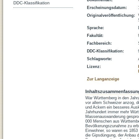
DDC-Klassifikation
Erscheinungsdatum:
Originalveröffentlichung:
Sprache:
Fakultät:
Fachbereich:
DDC-Klassifikation:
Schlagworte:
Lizenz:
Zur Langanzeige
Inhaltszusammenfassun
War Württemberg in den Jahr
vor allem Schweizer anzog, d
und Ackern ein besseres Ausk
Jahrhundert immer mehr Württ
Massenauswanderung gesproch
000 Menschen aus Württemberg
Bevölkerungszunahme zu erblic
Einwohner, so waren es 1853 
die Gipsdüngung, der Anbau de