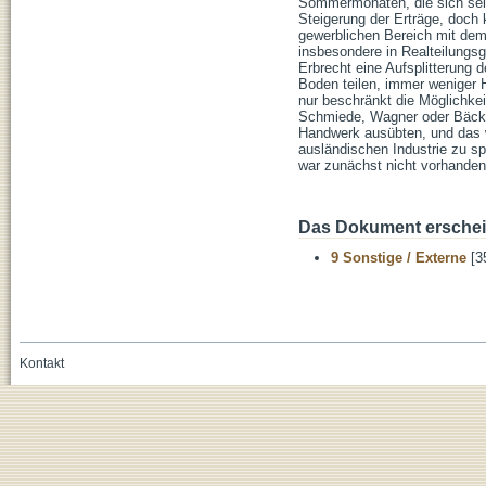
Sommermonaten, die sich sei
Steigerung der Erträge, doch 
gewerblichen Bereich mit de
insbesondere in Realteilungsg
Erbrecht eine Aufsplitterung
Boden teilen, immer weniger
nur beschränkt die Möglichkei
Schmiede, Wagner oder Bäcker 
Handwerk ausübten, und das 
ausländischen Industrie zu sp
war zunächst nicht vorhanden
Das Dokument erschein
9 Sonstige / Externe
[3
Kontakt