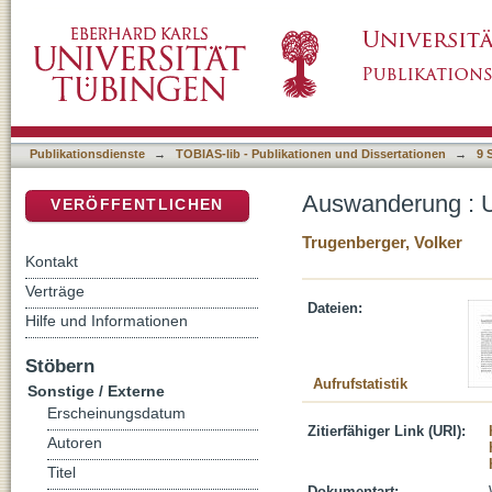
Auswanderung : Ursachen, Motive, Ziele
DSpace Repositorium (Manakin basiert)
Publikationsdienste
→
TOBIAS-lib - Publikationen und Dissertationen
→
9 
Auswanderung : U
VERÖFFENTLICHEN
Trugenberger, Volker
Kontakt
Verträge
Dateien:
Hilfe und Informationen
Stöbern
Aufrufstatistik
Sonstige / Externe
Erscheinungsdatum
Zitierfähiger Link (URI):
Autoren
Titel
Dokumentart: