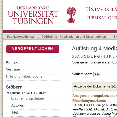
Auflistung 4 Medizinische Fakultät nach Autor
DSpace Repositorium (Manakin basiert)
Publikationsdienste
→
TOBIAS-lib - Publikationen und Dissertationen
→
4 
Auflistung 4 Mediz
VERÖFFENTLICHEN
0-9
A
B
C
D
E
F
G
H
I
J
K
L
Kontakt
Oder geben Sie die ersten Bu
Verträge
Sortiert nach:
Hilfe und Informationen
Anzeige der Dokumente 1-1
Stöbern
Medizinische Fakultät
Analgosedierungskonzept m
Erscheinungsdatum
Rhabdomyosarkoms
Sauter, Luisa Elise
(
2022-08-
Autoren
veröffentlicht: Michel, J., S
Titel
Sedation practices during hig