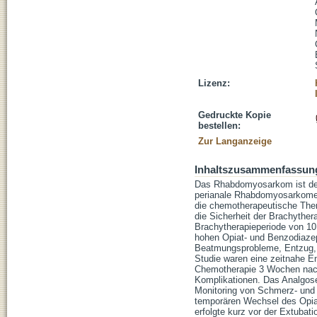
Lizenz:
Gedruckte Kopie
bestellen:
Zur Langanzeige
Inhaltszusammenfassun
Das Rhabdomyosarkom ist der h
perianale Rhabdomyosarkome 
die chemotherapeutische Ther
die Sicherheit der Brachyther
Brachytherapieperiode von 10
hohen Opiat- und Benzodiazep
Beatmungsprobleme, Entzug, D
Studie waren eine zeitnahe E
Chemotherapie 3 Wochen nach
Komplikationen. Das Analgose
Monitoring von Schmerz- und 
temporären Wechsel des Opiat
erfolgte kurz vor der Extubati