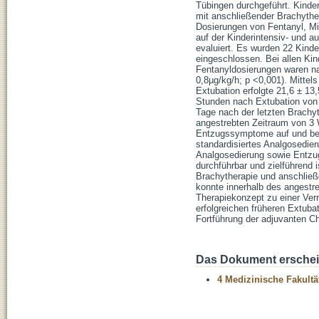
Tübingen durchgeführt. Kinde
mit anschließender Brachythe
Dosierungen von Fentanyl, Mid
auf der Kinderintensiv- und 
evaluiert. Es wurden 22 Kinde
eingeschlossen. Bei allen Kin
Fentanyldosierungen waren nac
0,8µg/kg/h; p <0,001). Mittel
Extubation erfolgte 21,6 ± 13
Stunden nach Extubation von 
Tage nach der letzten Brachy
angestrebten Zeitraum von 3 
Entzugssymptome auf und bei 
standardisiertes Analgosedie
Analgosedierung sowie Entzu
durchführbar und zielführend 
Brachytherapie und anschließ
konnte innerhalb des angestr
Therapiekonzept zu einer Verr
erfolgreichen früheren Extuba
Fortführung der adjuvanten C
Das Dokument erschein
4 Medizinische Fakultä