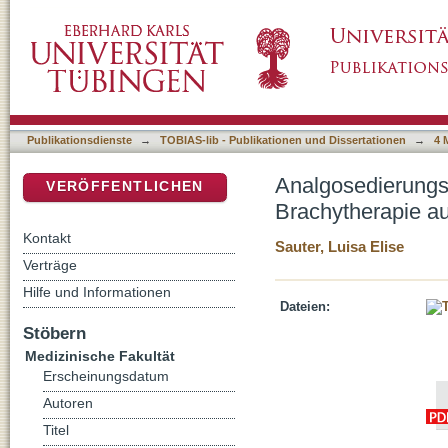
Analgosedierungskonzept mit Opiatpause bei
DSpace Repositorium (Manakin basiert)
Rhabdomyosarkoms
Publikationsdienste
→
TOBIAS-lib - Publikationen und Dissertationen
→
4 
Analgosedierungs
VERÖFFENTLICHEN
Brachytherapie 
Kontakt
Sauter, Luisa Elise
Verträge
Hilfe und Informationen
Dateien:
Stöbern
Medizinische Fakultät
Erscheinungsdatum
Autoren
Titel