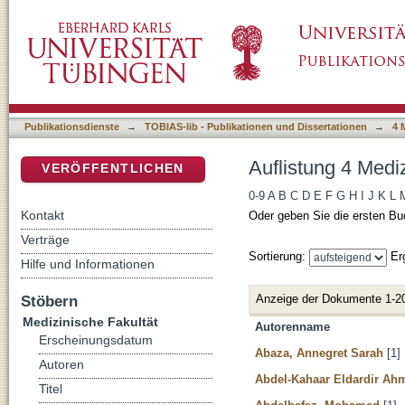
Auflistung 4 Medizinische Fakultät nach Auto
DSpace Repositorium (Manakin basiert)
Publikationsdienste
→
TOBIAS-lib - Publikationen und Dissertationen
→
4 
Auflistung 4 Medi
VERÖFFENTLICHEN
0-9
A
B
C
D
E
F
G
H
I
J
K
L
Kontakt
Oder geben Sie die ersten Bu
Verträge
Sortierung:
Er
Hilfe und Informationen
Anzeige der Dokumente 1-2
Stöbern
Medizinische Fakultät
Autorenname
Erscheinungsdatum
Abaza, Annegret Sarah
[1]
Autoren
Abdel-Kahaar Eldardir A
Titel