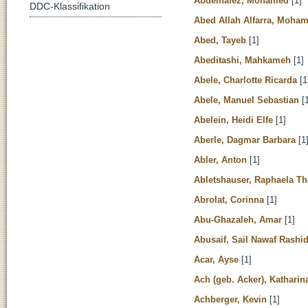
Abdelhafez, Mohamed
[1]
DDC-Klassifikation
Abed Allah Alfarra, Moh
Abed, Tayeb
[1]
Abeditashi, Mahkameh
[1]
Abele, Charlotte Ricarda
[1
Abele, Manuel Sebastian
[1
Abelein, Heidi Elfe
[1]
Aberle, Dagmar Barbara
[1
Abler, Anton
[1]
Abletshauser, Raphaela T
Abrolat, Corinna
[1]
Abu-Ghazaleh, Amar
[1]
Abusaif, Sail Nawaf Rashi
Acar, Ayse
[1]
Ach (geb. Acker), Katharin
Achberger, Kevin
[1]