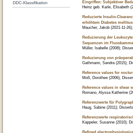
Eingriffen: Subjektiver Bed
DDC-Klassifikation
Heinz geb. Karle, Elisabeth
(
Reduzierte Insulin-Clearan
erhöhtem Diabetes mellitus
Maucher, Jakob
(
2021-11-26
)
Reduzierung der Leukozyte
Sequenzen im Flusskamme
Müller, Isabelle
(
2008
)
;
Disser
Reduzierung von präoperat
Gathmann, Sandra
(
2015
)
;
Di
Reference values for noct
Moß, Dorothee
(
2006
)
;
Disser
Reference values in shear 
Romano, Alyssa Katherine
(
2
Referenzwerte für Polygrap
Haug, Sabine
(
2011
)
;
Disserta
Referenzwerte respiratoris
Kappeler, Susanne
(
2010
)
;
Di
Refined electrophysiologica