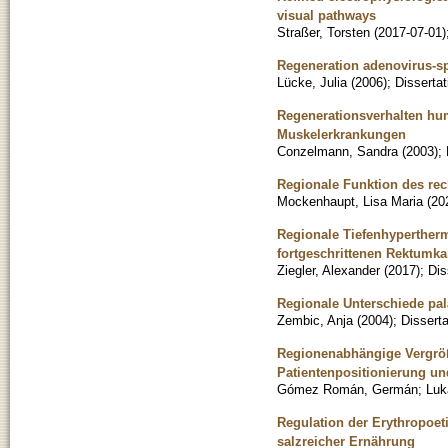
visual pathways
Straßer, Torsten
(
2017-07-01
)
Regeneration adenovirus-sp
Lücke, Julia
(
2006
)
;
Dissertat
Regenerationsverhalten hu
Muskelerkrankungen
Conzelmann, Sandra
(
2003
)
;
Regionale Funktion des rec
Mockenhaupt, Lisa Maria
(
20
Regionale Tiefenhyperther
fortgeschrittenen Rektumk
Ziegler, Alexander
(
2017
)
;
Dis
Regionale Unterschiede pa
Zembic, Anja
(
2004
)
;
Disserta
Regionenabhängige Vergrö
Patientenpositionierung un
Gómez Román, Germán
;
Luk
Regulation der Erythropoet
salzreicher Ernährung