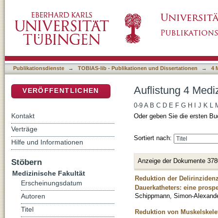
Auflistung 4 Medizinische Fakultät nach Titel
DSpace Repositorium (Manakin basiert)
Publikationsdienste
→
TOBIAS-lib - Publikationen und Dissertationen
→
4 
Auflistung 4 Mediz
VERÖFFENTLICHEN
0-9
A
B
C
D
E
F
G
H
I
J
K
L
Kontakt
Oder geben Sie die ersten Bu
Verträge
Sortiert nach:
Hilfe und Informationen
Anzeige der Dokumente 378
Stöbern
Medizinische Fakultät
Reduktion der Delirinziden
Erscheinungsdatum
Dauerkatheters: eine prospe
Schippmann, Simon-Alexand
Autoren
Titel
Reduktion von Muskelskele