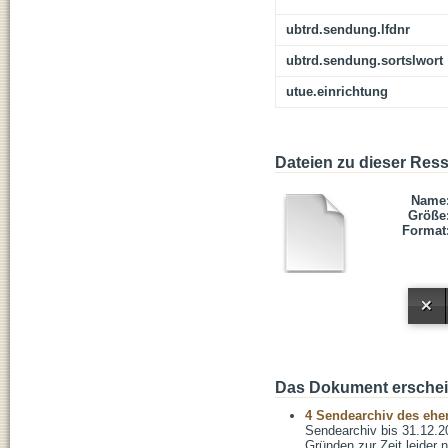
ubtrd.sendung.lfdnr
ubtrd.sendung.sortslwort
utue.einrichtung
Dateien zu dieser Res
Name
Größe
Format
Das Dokument erschein
4 Sendearchiv des ehem
Sendearchiv bis 31.12.2
Gründen zur Zeit leider n