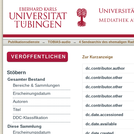
Archäometrie
Publikationsdienste
→
TOBIAS-audio
→
4 Sendearchiv des ehemaligen Radi
VERÖFFENTLICHEN
Zur Kurzanzeige
dc.contributor.author
Stöbern
dc.contributor.other
Gesamter Bestand
Bereiche & Sammlungen
dc.contributor.other
Erscheinungsdatum
dc.contributor.other
Autoren
dc.contributor.other
Titel
dc.date.accessioned
DDC-Klassifikation
dc.date.available
Diese Sammlung
Erscheinungsdatum
dc.date.created