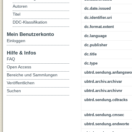
Autoren
dc.date.issued
Titel
dc.identifier.uri
DDC-Klassifikation
dc.format.extent
Mein Benutzerkonto
dc.language
Einloggen
dc.publisher
Hilfe & Infos
dc.title
FAQ
dc.type
Open Access
ubtrd.sendung.anfangswo
Bereiche und Sammlungen
ubtrd.archiv.archivar
Veröffentlichen
Suchen
ubtrd.archiv.archivnr
ubtrd.sendung.cdtracks
ubtrd.sendung.cmsec
ubtrd.sendung.endworte