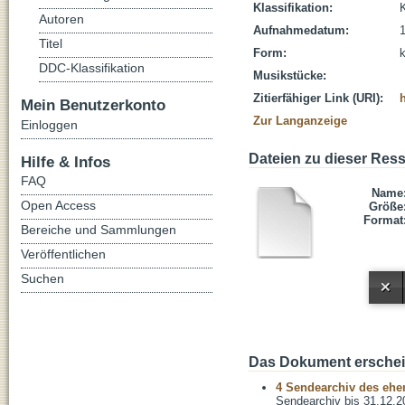
Klassifikation:
Autoren
Aufnahmedatum:
Titel
Form:
DDC-Klassifikation
Musikstücke:
Zitierfähiger Link (URI):
Mein Benutzerkonto
Zur Langanzeige
Einloggen
Dateien zu dieser Res
Hilfe & Infos
FAQ
Name
Open Access
Größe
Format
Bereiche und Sammlungen
Veröffentlichen
Suchen
Das Dokument erschein
4 Sendearchiv des ehem
Sendearchiv bis 31.12.2