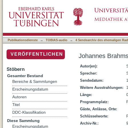
Johannes Brahms
Publikationsdienste
→
TOBIAS-audio
→
4 Sendearchiv des ehemaligen Radi
VERÖFFENTLICHEN
Johannes Brahm
Autor(en):
Stöbern
Sprecher:
Gesamter Bestand
Sendedatum:
Bereiche & Sammlungen
Weitere Ausstrahlungen:
Erscheinungsdatum
Länge:
0
Autoren
Programmplatz:
Titel
Gäste, Anlässe, Orte:
DDC-Klassifikation
Schlüsselworte:
Diese Sammlung
Archiv-Nr.:
Erscheinungsdatum