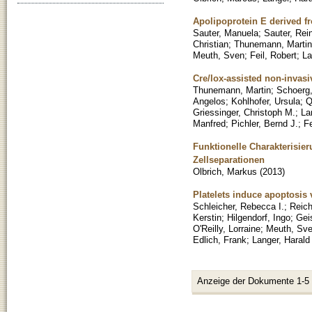
Apolipoprotein E derived fr
Sauter, Manuela
;
Sauter, Rei
Christian
;
Thunemann, Martin
Meuth, Sven
;
Feil, Robert
;
La
Cre/lox-assisted non-invasi
Thunemann, Martin
;
Schoerg,
Angelos
;
Kohlhofer, Ursula
;
Q
Griessinger, Christoph M.
;
La
Manfred
;
Pichler, Bernd J.
;
Fe
Funktionelle Charakterisi
Zellseparationen
Olbrich, Markus
(
2013
)
Platelets induce apoptosi
Schleicher, Rebecca I.
;
Reic
Kerstin
;
Hilgendorf, Ingo
;
Geis
O'Reilly, Lorraine
;
Meuth, Sve
Edlich, Frank
;
Langer, Harald
Anzeige der Dokumente 1-5