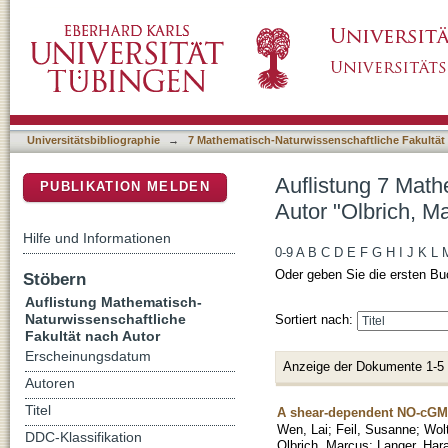
Auflistung 7 Mathematisch-Naturwissenschaft
DSpace Repositorium (Manakin basiert)
Universitätsbibliographie
→
7 Mathematisch-Naturwissenschaftliche Fakultät
Auflistung 7 Math
PUBLIKATION MELDEN
Autor "Olbrich, M
Hilfe und Informationen
0-9
A
B
C
D
E
F
G
H
I
J
K
L
Oder geben Sie die ersten Bu
Stöbern
Auflistung Mathematisch-
Naturwissenschaftliche
Sortiert nach:
Fakultät nach Autor
Erscheinungsdatum
Anzeige der Dokumente 1-5
Autoren
Titel
A shear-dependent NO-cGMP-
Wen, Lai
;
Feil, Susanne
;
Wol
DDC-Klassifikation
Olbrich, Marcus
;
Langer, Har