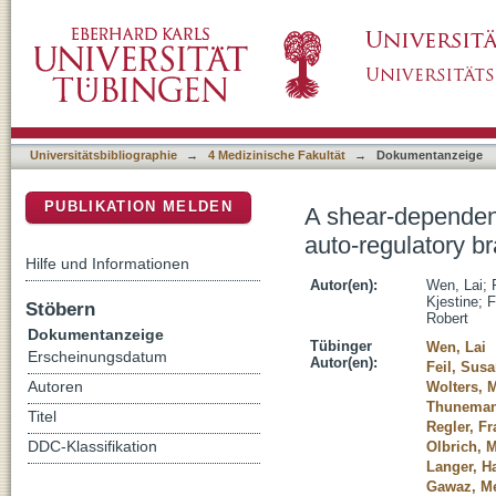
A shear-dependent NO-cGMP-cGKI cascade in 
DSpace Repositorium (Manakin basiert)
thrombosis
Universitätsbibliographie
→
4 Medizinische Fakultät
→
Dokumentanzeige
PUBLIKATION MELDEN
A shear-dependen
auto-regulatory b
Hilfe und Informationen
Autor(en):
Wen, Lai
;
Kjestine
;
F
Stöbern
Robert
Dokumentanzeige
Tübinger
Wen, Lai
Erscheinungsdatum
Autor(en):
Feil, Sus
Autoren
Wolters, 
Thuneman
Titel
Regler, F
DDC-Klassifikation
Olbrich, 
Langer, H
Gawaz, Me