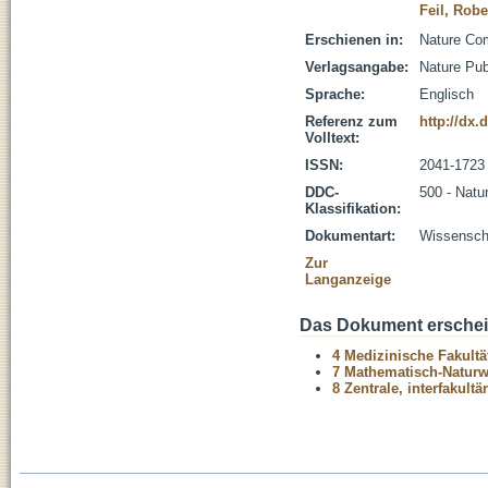
Feil, Robe
Erschienen in:
Nature Com
Verlagsangabe:
Nature Pub
Sprache:
Englisch
Referenz zum
http://dx.
Volltext:
ISSN:
2041-1723
DDC-
500 - Natu
Klassifikation:
Dokumentart:
Wissenscha
Zur
Langanzeige
Das Dokument erschein
4 Medizinische Fakultä
7 Mathematisch-Naturwi
8 Zentrale, interfakult