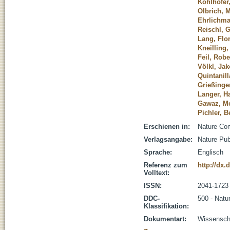
Kohlhofer
Olbrich, 
Ehrlichma
Reischl, 
Lang, Flo
Kneilling
Feil, Robe
Völkl, Ja
Quintanill
Grießinge
Langer, H
Gawaz, Me
Pichler, B
Erschienen in:
Nature Com
Verlagsangabe:
Nature Pub
Sprache:
Englisch
Referenz zum
http://dx.
Volltext:
ISSN:
2041-1723
DDC-
500 - Natu
Klassifikation:
Dokumentart:
Wissenscha