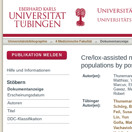
Cre/lox-assisted non-invasive in vivo tracking
DSpace Repositorium (Manakin basiert)
tomography
Universitätsbibliographie
→
4 Medizinische Fakultät
→
Dokumentanzeige
PUBLIKATION MELDEN
Cre/lox-assisted n
populations by po
Hilfe und Informationen
Autor(en):
Thunemann
Matthias
;
Stöbern
Marcus
;
E
Dokumentanzeige
Gawaz, Me
Robert
Erscheinungsdatum
Tübinger
Thuneman
Autoren
Autor(en):
Schörg, B
Titel
Feil, Sus
Lin, Yun
DDC-Klassifikation
Golla, Mat
Vachaviol