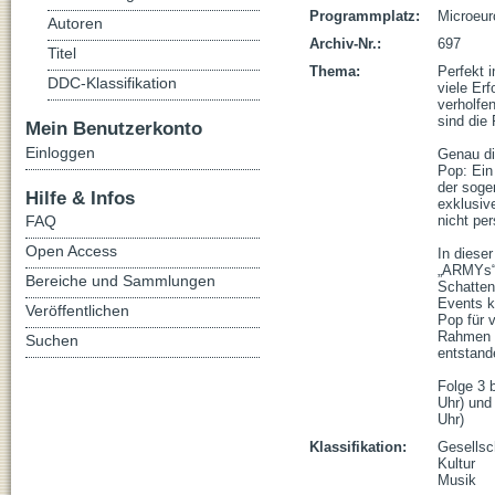
Programmplatz:
Microeur
Autoren
Archiv-Nr.:
697
Titel
Thema:
Perfekt i
DDC-Klassifikation
viele Er
verholfe
sind die F
Mein Benutzerkonto
Einloggen
Genau di
Pop: Ein
der soge
Hilfe & Infos
exklusive
FAQ
nicht per
Open Access
In diese
„ARMYs“,
Bereiche und Sammlungen
Schatten
Events k
Veröffentlichen
Pop für v
Rahmen e
Suchen
entstanden
Folge 3 
Uhr) und
Uhr)
Klassifikation:
Gesellsc
Kultur
Musik