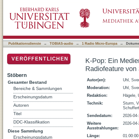
K-Pop: Ein Medienphänomen, Teil 2. Fans un
Publikationsdienste
→
TOBIAS-audio
→
1 Radio Micro-Europa
→
Dokume
VERÖFFENTLICHEN
K-Pop: Ein Medien
Radiofeature von
Stöbern
Autor(en):
Uhl, Sve
Gesamter Bestand
Moderation:
Uhl, Sve
Bereiche & Sammlungen
Redaktion:
Hägele, 
Erscheinungsdatum
Technik:
Sturm, V
Autoren
Schuffert
Titel
Sendedatum:
2026-04-
DDC-Klassifikation
Weitere
2026-04-
Ausstrahlungen:
Diese Sammlung
Länge:
01:00:00
Erscheinungsdatum