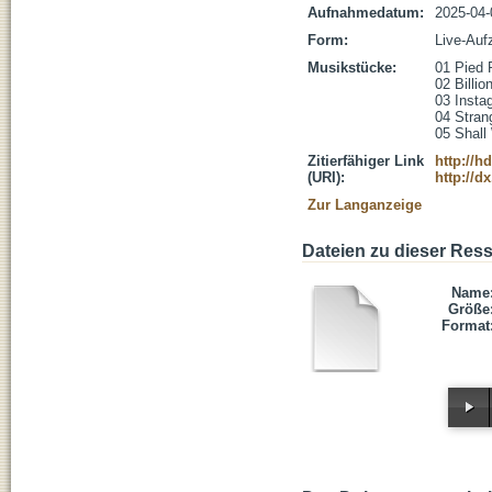
Aufnahmedatum:
2025-04-
Form:
Live-Auf
Musikstücke:
01 Pied P
02 Billio
03 Instag
04 Strang
05 Shall
Zitierfähiger Link
http://h
(URI):
http://d
Zur Langanzeige
Dateien zu dieser Res
Name
Größe
Format