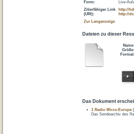
Form:
Live-Auf
Zitierfähiger Link
http://h
(URI):
http://d
Zur Langanzeige
Dateien zu dieser Res
Name
Größe
Format
Das Dokument erschein
1 Radio Micro-Europa
[
Das Sendearchiv des Ra