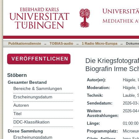
Die Kriegsfotografin Gerda Taro (1910-1937).
Publikationsdienste
→
TOBIAS-audio
→
1 Radio Micro-Europa
→
Dokume
VERÖFFENTLICHEN
Die Kriegsfotogra
Biografin Irme Sch
Stöbern
Autor(en):
Hägele, 
Gesamter Bestand
Moderation:
Hägele, 
Bereiche & Sammlungen
Technik:
Lauble, 
Erscheinungsdatum
Sendedatum:
2026-03-
Autoren
Weitere
2026-04-
Titel
Ausstrahlungen:
DDC-Klassifikation
Länge:
01:00:00
Diese Sammlung
Programmplatz:
Microeur
Erscheinungsdatum
Gäste, Anlässe,
Irme Sch