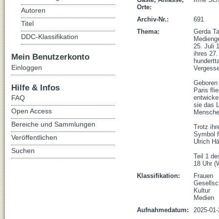
Orte:
Autoren
Archiv-Nr.:
691
Titel
Thema:
Gerda Tar
DDC-Klassifikation
Medienge
25. Juli
ihres 27
Mein Benutzerkonto
hundertt
Einloggen
Vergessen
Geboren 
Hilfe & Infos
Paris fl
FAQ
entwicke
sie das L
Open Access
Menschen
Bereiche und Sammlungen
Trotz ihr
Symbol f
Veröffentlichen
Ulrich Hä
Suchen
Teil 1 d
18 Uhr (
Klassifikation:
Frauen
Gesellsc
Kultur
Medien
Aufnahmedatum:
2025-01-