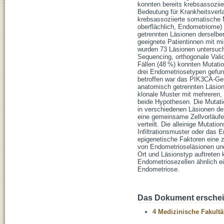
konnten bereits krebsassozii
Bedeutung für Krankheitsverla
krebsassoziierte somatische M
oberflächlich, Endometriome)
getrennten Läsionen derselb
geeignete Patientinnen mit m
wurden 73 Läsionen untersuch
Sequencing, orthogonale Vali
Fällen (48 %) konnten Mutati
drei Endometriosetypen gefun
betroffen war das PIK3CA-Gen
anatomisch getrennten Läsion
klonale Muster mit mehreren,
beide Hypothesen. Die Mutat
in verschiedenen Läsionen der
eine gemeinsame Zellvorläufer
verteilt. Die alleinige Mutat
Infiltrationsmuster oder das
epigenetische Faktoren eine ze
von Endometrioseläsionen und
Ort und Läsionstyp auftreten 
Endometriosezellen ähnlich e
Endometriose.
Das Dokument erschein
4 Medizinische Fakultä