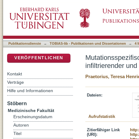
Mutationsspezifische Sequenzierung krebsassoz
DSpace Repositorium (Manakin basiert)
oberflächlicher Endometriose
Publikationsdienste
→
TOBIAS-lib - Publikationen und Dissertationen
→
4 
Mutationsspezifis
VERÖFFENTLICHEN
infiltrierender un
Kontakt
Praetorius, Teresa Henri
Verträge
Hilfe und Informationen
Dateien:
Stöbern
Medizinische Fakultät
Aufrufstatistik
Erscheinungsdatum
Autoren
Zitierfähiger Link
http
Titel
(URI):
http