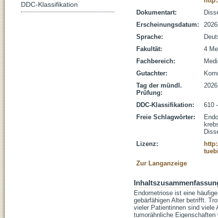
http
DDC-Klassifikation
Dokumentart:
Disse
Erscheinungsdatum:
2026
Sprache:
Deut
Fakultät:
4 Me
Fachbereich:
Medi
Gutachter:
Komm
Tag der mündl.
2026
Prüfung:
DDC-Klassifikation:
610 
Freie Schlagwörter:
Endo
kreb
Diss
Lizenz:
http
tueb
Zur Langanzeige
Inhaltszusammenfassun
Endometriose ist eine häufig
gebärfähigen Alter betrifft. T
vieler Patientinnen sind viel
tumorähnliche Eigenschaften 