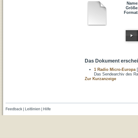
Name
Größe
Format
Das Dokument erschein
1 Radio Micro-Europa
[
Das Sendearchiv des Ra
Zur Kurzanzeige
Feedback
|
Leitlinien
|
Hilfe