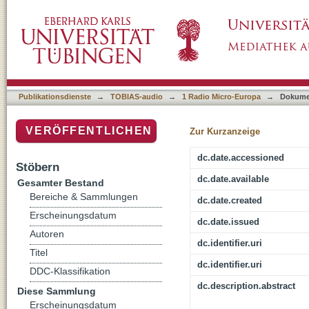
Studiogespräch mit Gilbert Mieroph
Publikationsdienste
→
TOBIAS-audio
→
1 Radio Micro-Europa
→
Dokume
VERÖFFENTLICHEN
Zur Kurzanzeige
dc.date.accessioned
Stöbern
dc.date.available
Gesamter Bestand
Bereiche & Sammlungen
dc.date.created
Erscheinungsdatum
dc.date.issued
Autoren
dc.identifier.uri
Titel
dc.identifier.uri
DDC-Klassifikation
dc.description.abstract
Diese Sammlung
Erscheinungsdatum