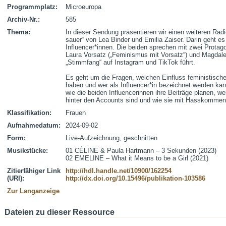
Programmplatz:
Microeuropa
Archiv-Nr.:
585
Thema:
In dieser Sendung präsentieren wir einen weiteren Ra
sauer“ von Lea Binder und Emilia Zaiser. Darin geht es
Influencer*innen. Die beiden sprechen mit zwei Protagon
Laura Vorsatz („Feminismus mit Vorsatz“) und Magdalen
„Stimmfang“ auf Instagram und TikTok führt. 

Es geht um die Fragen, welchen Einfluss feministische 
haben und wer als Influencer*in bezeichnet werden kan
wie die beiden Influencerinnen ihre Beiträge planen, we
hinter den Accounts sind und wie sie mit Hasskomme
Klassifikation:
Frauen
Aufnahmedatum:
2024-09-02
Form:
Live-Aufzeichnung, geschnitten
Musikstücke:
01 CÉLINE & Paula Hartmann – 3 Sekunden (2023)

02 EMELINE – What it Means to be a Girl (2021)
Zitierfähiger Link
http://hdl.handle.net/10900/162254
(URI):
http://dx.doi.org/10.15496/publikation-103586
Zur Langanzeige
Dateien zu dieser Ressource