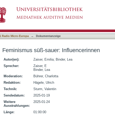
fluencerinnen
1 Radio Micro-Europa
→
Dokumentanzeige
Feminismus süß-sauer: Influencerinnen
Autor(en):
Zaiser, Emilia
;
Binder, Lea
Sprecher:
Zaiser, E
Binder, Lea
Moderation:
Bührer, Charlotta
Redaktion:
Hägele, Ulrich
Technik:
Sturm, Valentin
Sendedatum:
2025-01-19
Weitere
2025-01-24
Ausstrahlungen:
Länge:
01:00:00