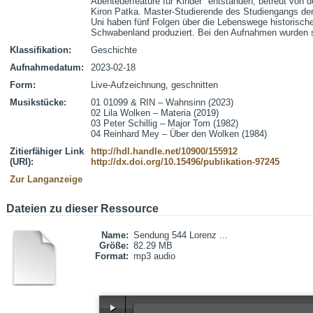
Abenteuerfeature für Kinder" entstanden, betreut von d
Kiron Patka. Master-Studierende des Studiengangs der
Uni haben fünf Folgen über die Lebenswege historische
Schwabenland produziert. Bei den Aufnahmen wurden s
Klassifikation:
Geschichte
Aufnahmedatum:
2023-02-18
Form:
Live-Aufzeichnung, geschnitten
Musikstücke:
01 01099 & RIN – Wahnsinn (2023)	

02 Lila Wolken – Materia (2019)

03 Peter Schillig – Major Tom (1982)

04 Reinhard Mey – Über den Wolken (1984)
Zitierfähiger Link
http://hdl.handle.net/10900/155912
(URI):
http://dx.doi.org/10.15496/publikation-97245
Zur Langanzeige
Dateien zu dieser Ressource
Name:
Sendung 544 Lorenz ...
Größe:
82.29 MB
Format:
mp3 audio