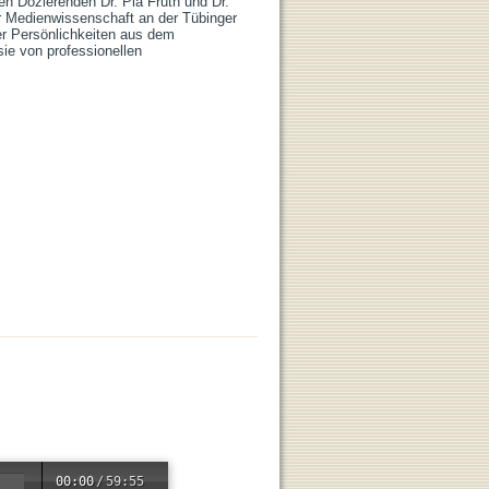
en Dozierenden Dr. Pia Fruth und Dr. 
 Medienwissenschaft an der Tübinger 
r Persönlichkeiten aus dem 
ie von professionellen
00:00
/
59:55