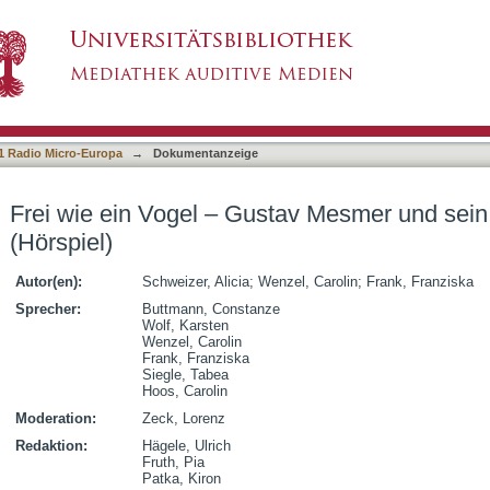
tav Mesmer und sein Traum vom Fliegen (Hörspi
1 Radio Micro-Europa
→
Dokumentanzeige
Frei wie ein Vogel – Gustav Mesmer und sei
(Hörspiel)
Autor(en):
Schweizer, Alicia
;
Wenzel, Carolin
;
Frank, Franziska
Sprecher:
Buttmann, Constanze
Wolf, Karsten
Wenzel, Carolin
Frank, Franziska
Siegle, Tabea
Hoos, Carolin
Moderation:
Zeck, Lorenz
Redaktion:
Hägele, Ulrich
Fruth, Pia
Patka, Kiron