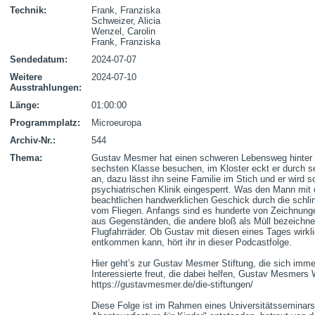
Technik:
Frank, Franziska
Schweizer, Alicia
Wenzel, Carolin
Frank, Franziska
Sendedatum:
2024-07-07
Weitere
2024-07-10
Ausstrahlungen:
Länge:
01:00:00
Programmplatz:
Microeuropa
Archiv-Nr.:
544
Thema:
Gustav Mesmer hat einen schweren Lebensweg hinter si
sechsten Klasse besuchen, im Kloster eckt er durch se
an, dazu lässt ihn seine Familie im Stich und er wird sc
psychiatrischen Klinik eingesperrt. Was den Mann mit 
beachtlichen handwerklichen Geschick durch die schlimm
vom Fliegen. Anfangs sind es hunderte von Zeichnunge
aus Gegenständen, die andere bloß als Müll bezeichnen
Flugfahrräder. Ob Gustav mit diesen eines Tages wirklic
entkommen kann, hört ihr in dieser Podcastfolge.

Hier geht’s zur Gustav Mesmer Stiftung, die sich imme
Interessierte freut, die dabei helfen, Gustav Mesmers W
https://gustavmesmer.de/die-stiftungen/ 

Diese Folge ist im Rahmen eines Universitätsseminar