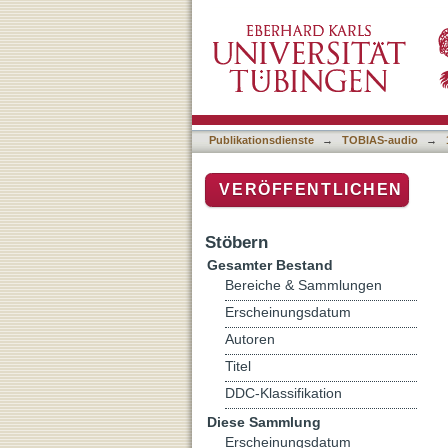
Frei wie ein Vogel – Gus
Publikationsdienste
→
TOBIAS-audio
→
VERÖFFENTLICHEN
Stöbern
Gesamter Bestand
Bereiche & Sammlungen
Erscheinungsdatum
Autoren
Titel
DDC-Klassifikation
Diese Sammlung
Erscheinungsdatum