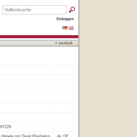
Einloggen
« zurück
n-97229
 Hägele mit Daniil Pleshakm
de_DE