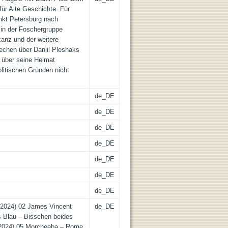
für Alte Geschichte. Für
ankt Petersburg nach
 in der Foschergruppe
yzanz und der weitere
echen über Daniil Pleshaks
h über seine Heimat
litischen Gründen nicht
de_DE
de_DE
de_DE
de_DE
de_DE
de_DE
de_DE
t (2024) 02 James Vincent
de_DE
 Blau – Bisschen beides
 (2024) 05 Morcheeba – Rome