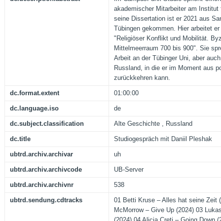
akademischer Mitarbeiter am Institut 
seine Dissertation ist er 2021 aus S
Tübingen gekommen. Hier arbeitet er
"Religiöser Konflikt und Mobilität. B
Mittelmeerraum 700 bis 900". Sie spr
Arbeit an der Tübinger Uni, aber auc
Russland, in die er im Moment aus po
zurückkehren kann.
dc.format.extent
01:00:00
dc.language.iso
de
dc.subject.classification
Alte Geschichte , Russland
dc.title
Studiogespräch mit Daniil Pleshak
ubtrd.archiv.archivar
uh
ubtrd.archiv.archivcode
UB-Server
ubtrd.archiv.archivnr
538
ubtrd.sendung.cdtracks
01 Betti Kruse – Alles hat seine Zei
McMorrow – Give Up (2024) 03 Lukas
(2024) 04 Alicia Creti – Going Down