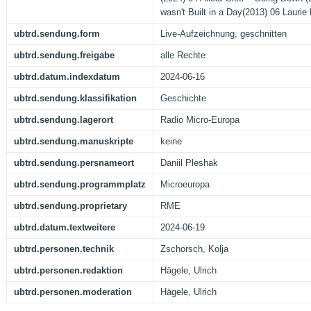
wasn't Built in a Day(2013) 06 Laurie
ubtrd.sendung.form
Live-Aufzeichnung, geschnitten
ubtrd.sendung.freigabe
alle Rechte
ubtrd.datum.indexdatum
2024-06-16
ubtrd.sendung.klassifikation
Geschichte
ubtrd.sendung.lagerort
Radio Micro-Europa
ubtrd.sendung.manuskripte
keine
ubtrd.sendung.persnameort
Daniil Pleshak
ubtrd.sendung.programmplatz
Microeuropa
ubtrd.sendung.proprietary
RME
ubtrd.datum.textweitere
2024-06-19
ubtrd.personen.technik
Zschorsch, Kolja
ubtrd.personen.redaktion
Hägele, Ulrich
ubtrd.personen.moderation
Hägele, Ulrich