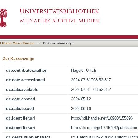
 Pleshak
1 Radio Micro-Europa
→
Dokumentanzeige
Zur Kurzanzeige
dc.contributor.author
Hägele, Ulrich
dc.date.accessioned
2024-07-31T08:52:31Z
dc.date.available
2024-07-31T08:52:31Z
dc.date.created
2024-05-12
dc.date.issued
2024-06-16
dc.identifier.uri
http://hdl.handle.net/10900/155896
dc.identifier.uri
http://dx.doi.org/10.15496/publikatio
dc.description.abstract
Im CampusFunk-Studio spricht Ulrich