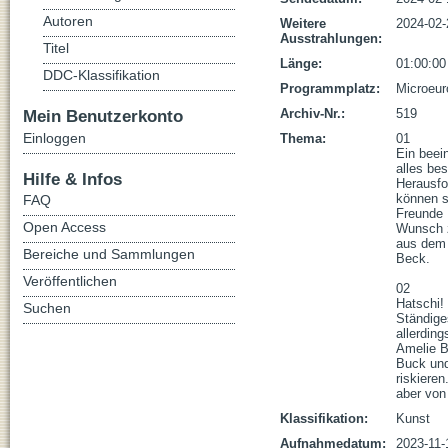
Autoren
Weitere
2024-02-
Ausstrahlungen:
Titel
Länge:
01:00:00
DDC-Klassifikation
Programmplatz:
Microeur
Mein Benutzerkonto
Archiv-Nr.:
519
Einloggen
Thema:
01

Ein beei
alles be
Hilfe & Infos
Herausfo
können s
FAQ
Freunde 
Open Access
Wunsch z
aus dem 
Bereiche und Sammlungen
Beck. 

Veröffentlichen
02

Hatschi!
Suchen
Ständige
allerdin
Amelie B
Buck und
riskieren
aber von
Klassifikation:
Kunst
Aufnahmedatum:
2023-11-