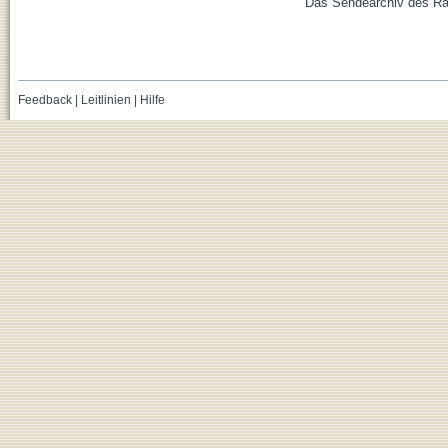
Das Sendearchiv des Ra
Feedback
|
Leitlinien
|
Hilfe