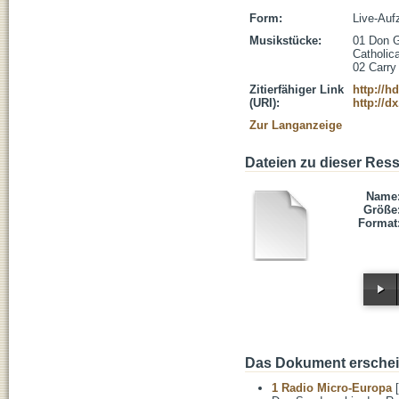
Form:
Live-Auf
Musikstücke:
01 Don G
Catholica
02 Carry
Zitierfähiger Link
http://h
(URI):
http://d
Zur Langanzeige
Dateien zu dieser Res
Name
Größe
Format
Das Dokument erschein
1 Radio Micro-Europa
[