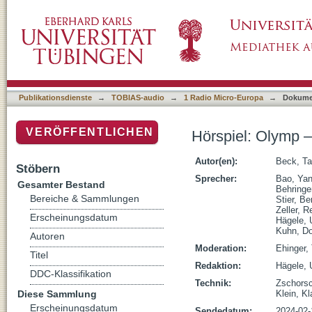
Hörspiel: Olymp – Bergtour zum Himmel
Publikationsdienste
→
TOBIAS-audio
→
1 Radio Micro-Europa
→
Dokume
VERÖFFENTLICHEN
Hörspiel: Olymp 
Autor(en):
Beck, T
Stöbern
Sprecher:
Bao, Ya
Gesamter Bestand
Behringe
Bereiche & Sammlungen
Stier, Ber
Zeller, 
Erscheinungsdatum
Hägele, 
Kuhn, D
Autoren
Moderation:
Ehinger, 
Titel
Redaktion:
Hägele, 
DDC-Klassifikation
Technik:
Zschorsc
Diese Sammlung
Klein, K
Erscheinungsdatum
Sendedatum:
2024-02-